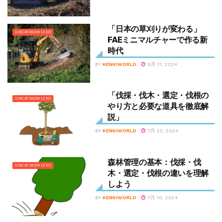
「日本の草刈りが変わる」
UNCATEGORIZED
FAEミニマルチャーで作る新
時代
BY
KENKIWORLD
9月 17, 2024
「伐採・伐木・選定・伐根の
UNCATEGORIZED
やり方と必要な道具を徹底解
説」
BY
KENKIWORLD
7月 23, 2024
森林管理の基本：伐採・伐
UNCATEGORIZED
木・選定・伐根の違いを理解
しよう
BY
KENKIWORLD
7月 10, 2024