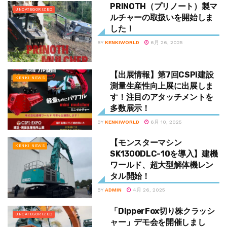
PRINOTH（プリノート）製マ
UNCATEGORIZED
ルチャーの取扱いを開始しま
した！
BY
KENKIWORLD
6月 26, 2025
【出展情報】第7回CSPI建設
KENKI NEWS
測量生産性向上展に出展しま
す！注目のアタッチメントを
多数展示！
BY
KENKIWORLD
6月 10, 2025
【モンスターマシン
KENKI NEWS
SK1300DLC-10を導入】建機
ワールド、超大型解体機レン
タル開始！
BY
ADMIN
4月 26, 2025
「DipperFox切り株クラッシ
UNCATEGORIZED
ャー」デモ会を開催しまし