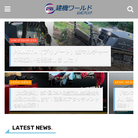
UNCATEGORIZED
PRINOTH（プリノート）製マルチャー
の取扱いを開始しました！
KENKI NEWS
KENKI NEWS
【出展情報】第7回CSPI建設測量生産性向
【モンスタ
上展に出展します！注目のアタッチメント
入】建機
を多数展示！
開始！
LATEST NEWS
.