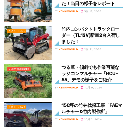
た！当日の様子をレポート
BY
KENKIWORLD
3月 12, 2025
竹内コンパクトトラックロー
KENKI NEWS
ダー（TL12V)新車2台入荷し
ました！
BY
KENKIWORLD
2月 21, 2025
つる草・傾斜でも作業可能な
UNCATEGORIZED
ラジコンマルチャー「RCU-
55」デモの様子をご紹介
BY
KENKIWORLD
10月 9, 2024
150坪の竹林伐採工事「FAEマ
KENKI NEWS
ルチャー&竹内製作所」
BY
KENKIWORLD
10月 2, 2024