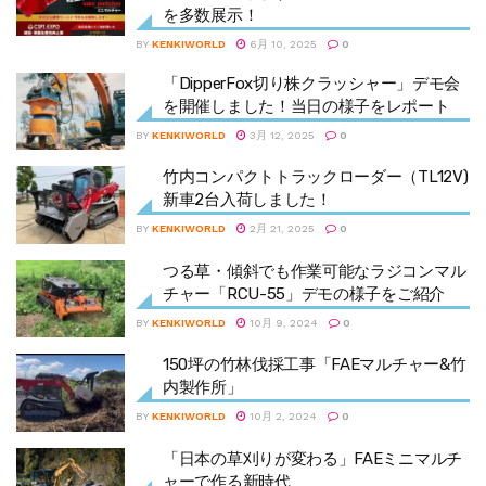
を多数展示！
BY
KENKIWORLD
6月 10, 2025
0
「DipperFox切り株クラッシャー」デモ会
を開催しました！当日の様子をレポート
BY
KENKIWORLD
3月 12, 2025
0
竹内コンパクトトラックローダー（TL12V)
新車2台入荷しました！
BY
KENKIWORLD
2月 21, 2025
0
つる草・傾斜でも作業可能なラジコンマル
チャー「RCU-55」デモの様子をご紹介
BY
KENKIWORLD
10月 9, 2024
0
150坪の竹林伐採工事「FAEマルチャー&竹
内製作所」
BY
KENKIWORLD
10月 2, 2024
0
「日本の草刈りが変わる」FAEミニマルチ
ャーで作る新時代