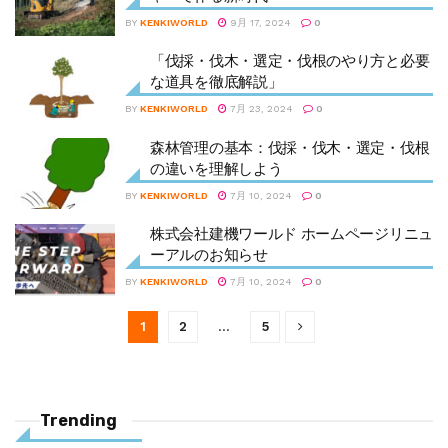
BY
KENKIWORLD
9月 17, 2024
0
「伐採・伐木・選定・伐根のやり方と必要
な道具を徹底解説」
BY
KENKIWORLD
7月 23, 2024
0
森林管理の基本：伐採・伐木・選定・伐根
の違いを理解しよう
BY
KENKIWORLD
7月 10, 2024
0
株式会社建機ワールド ホームページリニュ
ーアルのお知らせ
BY
KENKIWORLD
7月 10, 2024
0
1
2
…
5
Trending