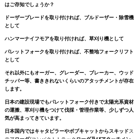
はご存知でしょうか？
ドーザー
ブレードを取り付け
れば
、ブルドーザー
・
除雪機
として
ハンマー
ナイフモアを取り付け
れば、
草刈り
機として
パレットフォークを
取り付ければ、不整地フォークリフト
として
それ以外にも
オーガー、
グレーダー
、ブレーカー、
ウッド
チッパー
等
、
書ききれないくらいのアタッチメントが存在
します。
日本の建設現場でも
パレットフォーク
付きで
太陽光系
資材
の運搬、草刈り機をつけて
伐採
・管理作業等
、
少しずつ人
気が高まって
きています。
日本国内ではキャタピラーやボブキャット
から
スキッド
ス
テア
ローダ
/コンパクトトラック
ローダ
及び
アタッチメン