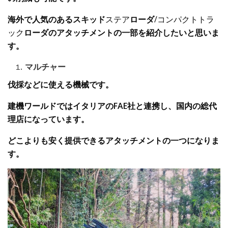
海外で人気の
ある
ス
キッド
ステア
ローダ
/コンパクトトラ
ック
ローダ
のアタッチメントの一部
を紹介したいと思いま
す。
マルチャー
伐採などに使える機械です。
建機ワールドで
は
イタリアの
FAE
社
と
連携し
、国内の総代
理店
になっています。
どこよりも安く提供できるアタッチメントの一つになりま
す。