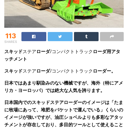
113
SHARES
スキッド
ステア
ローダ
/コンパクトトラック
ローダ
用アタ
ッチメント
スキッド
ステア
ローダ
/コンパクトトラック
ローダ
ー
。
日本では
あまり
馴染みのない
機械
です
が、海外
（特にアメ
リカ・
ヨーロッパ）
では絶大な人気を誇りま
す。
日本国内で
の
スキッドステアローダー
の
イメージ
は
「たま
に
牧場にあって、
堆肥
を
バケットで運んで
いる」くらいの
イメージが
強いですが
、油圧
ショベル
より
も多彩な
アタッ
チメントが
存在しており
、
多目的ツールとして使えること