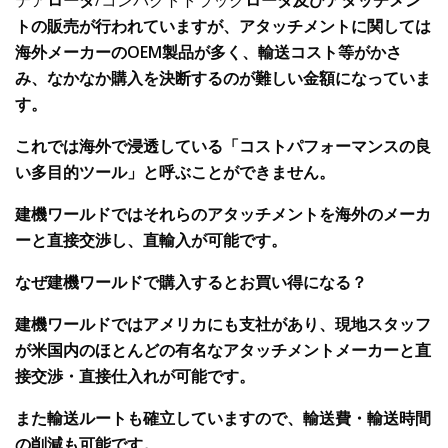
トの
販売
が
行われています
が、アタッチメントに
関しては
海外メーカーの
OEM
製品が多く
、
輸送コスト
等がかさ
み
、
なかなか購入を決断する
のが
難しい金額になっていま
す。
これでは海外
で浸透している「コストパフォーマンスの良
い多
目
的
ツール」
と
呼ぶことが
できません。
建機
ワールドではそれらのアタッチメントを海外の
メーカ
ー
と直接交渉し、直輸入
が
可能です
。
なぜ建機ワールドで購入するとお買い得になる？
建機ワールドではアメリカにも支社
が
あり、現地
スタッフ
が
米国内の
ほとんどの
有名なアタッチメントメーカー
と直
接交渉・直接仕入れが可能です。
また輸送
ルートも
確立
していますので、輸送費・輸送時間
の
削減も可能です。