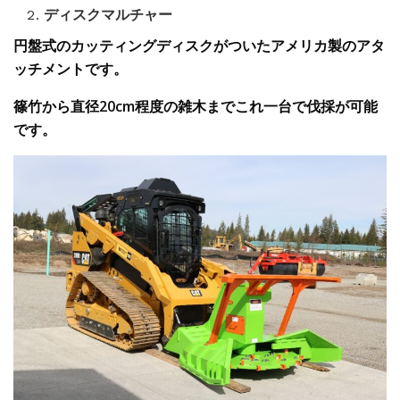
ディスクマルチャー
円盤式
のカッティングディスクがついたアメリカ製のアタ
ッチメントです。
篠竹から直径
20
cm
程度の
雑木
まで
これ一台で伐採が可能
です。